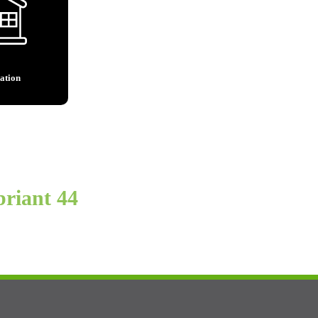
ation
briant 44