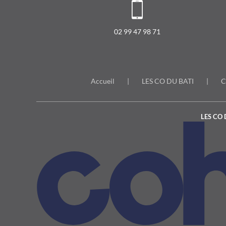
02 99 47 98 71
Accueil
LES CO DU BATI
C
LES CO 