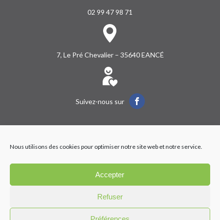
02 99 47 98 71
7, Le Pré Chevalier – 35640 EANCÉ
Suivez-nous sur
Accueil
LES CO DU BATI
Nous utilisons des cookies pour optimiser notre site web et notre service.
Construction
Extension
Rénovation
Auto-construction
Réalisations
Contact
Accepter
Refuser
LES CO DU BATI
|
MENTIONS LÉGALES
|
Préférences