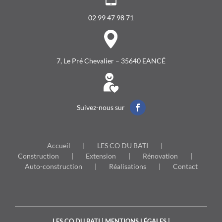
02 99 47 98 71
7, Le Pré Chevalier – 35640 EANCÉ
Suivez-nous sur
Accueil
LES CO DU BATI
Construction
Extension
Rénovation
Auto-construction
Réalisations
Contact
LES CO DU BATI
|
MENTIONS LÉGALES
|